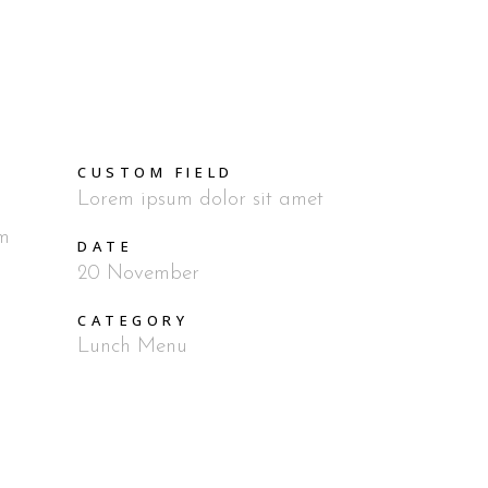
CUSTOM FIELD
Lorem ipsum dolor sit amet
im
DATE
20 November
CATEGORY
Lunch Menu